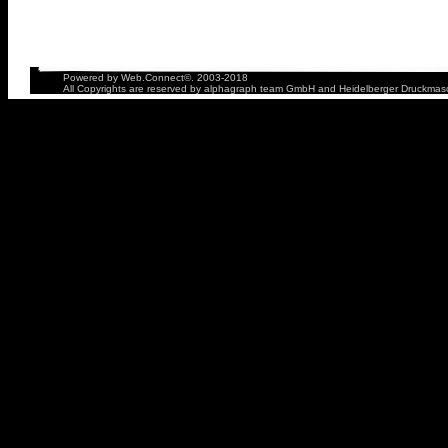
Powered by Web.Connect©. 2003-2018
All Copyrights are reserved by
alphagraph team GmbH
and
Heidelberger Druckmas