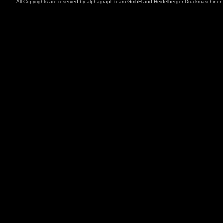
All Copyrights are reserved by
alphagraph team GmbH
and
Heidelberger Druckmaschine