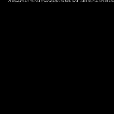
All Copyrights are reserved by
alphagraph team GmbH
and
Heidelberger Druckmaschine