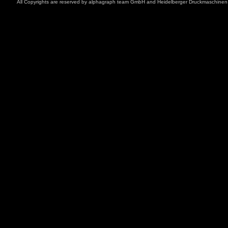
All Copyrights are reserved by
alphagraph team GmbH
and
Heidelberger Druckmaschine